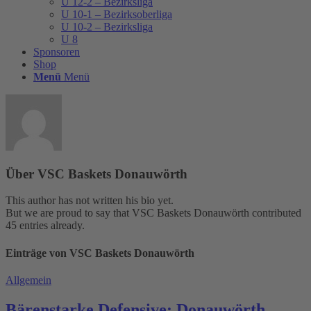
U 12-2 – Bezirksliga
U 10-1 – Bezirksoberliga
U 10-2 – Bezirksliga
U 8
Sponsoren
Shop
Menü
Menü
Über
VSC Baskets Donauwörth
This author has not written his bio yet.
But we are proud to say that
VSC Baskets Donauwörth
contributed
45 entries already.
Einträge von VSC Baskets Donauwörth
Allgemein
Bärenstarke Defensive: Donauwörth