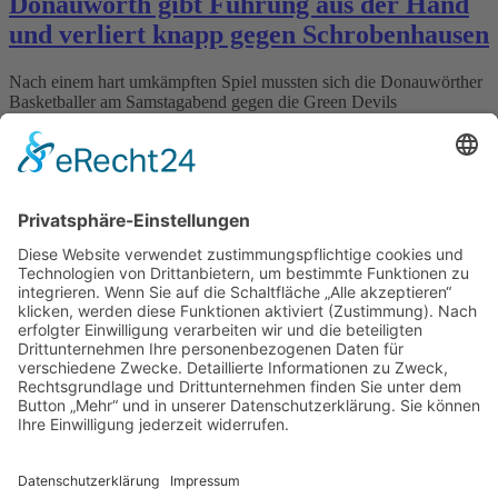
Donauwörth gibt Führung aus der Hand
und verliert knapp gegen Schrobenhausen
Nach einem hart umkämpften Spiel mussten sich die Donauwörther
Basketballer am Samstagabend gegen die Green Devils
Schrobenhausen knapp mit 55:58 geschlagen geben. Trotz einer
soliden defensiven Leistung über den Großteil des Spiels reicht es
am Ende nicht, das Spiel für sich zu entscheiden. Zu Beginn des
Spiels taten sich beide Mannschaften schwer, ihren offensiven
Rhythmus […]
21. Oktober 2024
/
von
VSC Baskets Donauwörth
Seite 6 von 8
«
‹
4
5
6
7
8
›
»
nächstes Spiel
Keine kommenden Termine vorhanden.
Weitere Links
Vorstandschaft
Aufnahmeantrag