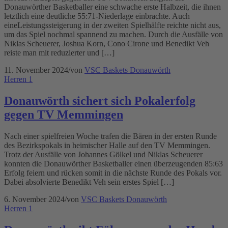
Donauwörther Basketballer eine schwache erste Halbzeit, die ihnen
letztlich eine deutliche 55:71-Niederlage einbrachte. Auch
eineLeistungssteigerung in der zweiten Spielhälfte reichte nicht aus,
um das Spiel nochmal spannend zu machen. Durch die Ausfälle von
Niklas Scheuerer, Joshua Korn, Cono Cirone und Benedikt Veh
reiste man mit reduzierter und […]
11. November 2024
/
von
VSC Baskets Donauwörth
Herren 1
Donauwörth sichert sich Pokalerfolg
gegen TV Memmingen
Nach einer spielfreien Woche trafen die Bären in der ersten Runde
des Bezirkspokals in heimischer Halle auf den TV Memmingen.
Trotz der Ausfälle von Johannes Gölkel und Niklas Scheuerer
konnten die Donauwörther Basketballer einen überzeugenden 85:63
Erfolg feiern und rücken somit in die nächste Runde des Pokals vor.
Dabei absolvierte Benedikt Veh sein erstes Spiel […]
6. November 2024
/
von
VSC Baskets Donauwörth
Herren 1